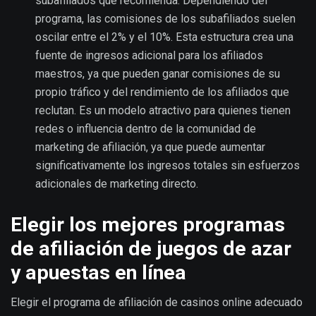
subafiliados que recomienda. Dependiendo del
programa, las comisiones de los subafiliados suelen
oscilar entre el 2% y el 10%. Esta estructura crea una
fuente de ingresos adicional para los afiliados
maestros, ya que pueden ganar comisiones de su
propio tráfico y del rendimiento de los afiliados que
reclutan. Es un modelo atractivo para quienes tienen
redes o influencia dentro de la comunidad de
marketing de afiliación, ya que puede aumentar
significativamente los ingresos totales sin esfuerzos
adicionales de marketing directo.
Elegir los mejores programas
de afiliación de juegos de azar
y apuestas en línea
Elegir el programa de afiliación de casinos online adecuado