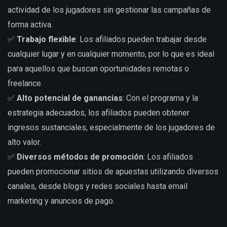
actividad de los jugadores sin gestionar las campañas de
forma activa.
✅
Trabajo flexible
: Los afiliados pueden trabajar desde
cualquier lugar y en cualquier momento, por lo que es ideal
para aquellos que buscan oportunidades remotas o
freelance.
✅
Alto potencial de ganancias
: Con el programa y la
estrategia adecuados, los afiliados pueden obtener
ingresos sustanciales, especialmente de los jugadores de
alto valor.
✅
Diversos métodos de promoción
: Los afiliados
pueden promocionar sitios de apuestas utilizando diversos
canales, desde blogs y redes sociales hasta email
marketing y anuncios de pago.