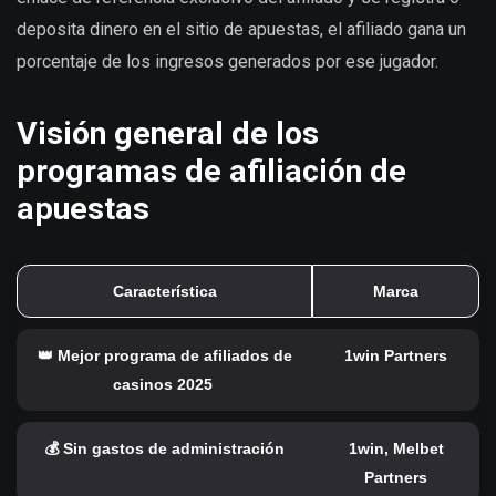
deposita dinero en el sitio de apuestas, el afiliado gana un
porcentaje de los ingresos generados por ese jugador.
Visión general de los
programas de afiliación de
apuestas
Característica
Marca
👑 Mejor programa de afiliados de
1win Partners
casinos 2025
💰 Sin gastos de administración
1win, Melbet
Partners