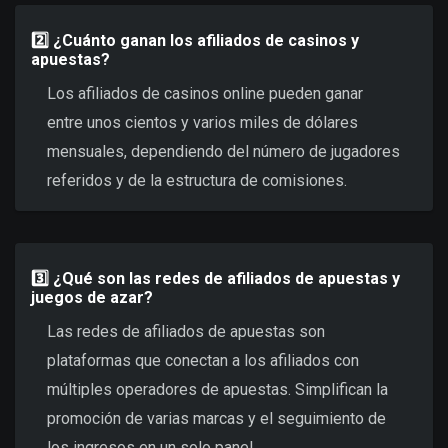
2️⃣ ¿Cuánto ganan los afiliados de casinos y
apuestas?
Los afiliados de casinos online pueden ganar
entre unos cientos y varios miles de dólares
mensuales, dependiendo del número de jugadores
referidos y de la estructura de comisiones.
3️⃣ ¿Qué son las redes de afiliados de apuestas y
juegos de azar?
Las redes de afiliados de apuestas son
plataformas que conectan a los afiliados con
múltiples operadores de apuestas. Simplifican la
promoción de varias marcas y el seguimiento de
los ingresos en un solo panel.