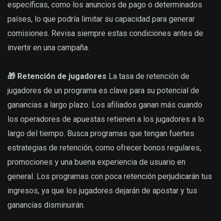
específicas, como los anuncios de pago o determinados
países, lo que podría limitar su capacidad para generar
comisiones. Revisa siempre estas condiciones antes de
invertir en una campaña.
🎁 Retención de jugadores
La tasa de retención de
jugadores de un programa es clave para su potencial de
ganancias a largo plazo. Los afiliados ganan más cuando
los operadores de apuestas retienen a los jugadores a lo
largo del tiempo. Busca programas que tengan fuertes
estrategias de retención, como ofrecer bonos regulares,
promociones y una buena experiencia de usuario en
general. Los programas con poca retención perjudicarán tus
ingresos, ya que los jugadores dejarán de apostar y tus
ganancias disminuirán.