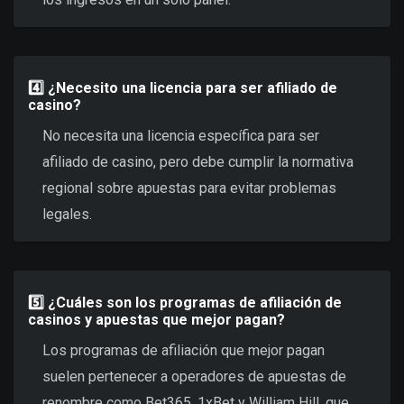
4️⃣ ¿Necesito una licencia para ser afiliado de
casino?
No necesita una licencia específica para ser
afiliado de casino, pero debe cumplir la normativa
regional sobre apuestas para evitar problemas
legales.
5️⃣ ¿Cuáles son los programas de afiliación de
casinos y apuestas que mejor pagan?
Los programas de afiliación que mejor pagan
suelen pertenecer a operadores de apuestas de
renombre como Bet365, 1xBet y William Hill, que