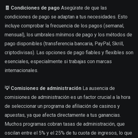
🧾 Condiciones de pago
Asegúrate de que las
condiciones de pago se adaptan a tus necesidades. Esto
incluye comprobar la frecuencia de los pagos (semanal,
mensual), los umbrales mínimos de pago y los métodos de
pago disponibles (transferencia bancaria, PayPal, Skrill,
criptodivisas). Las opciones de pago fiables y flexibles son
esenciales, especialmente si trabajas con marcas
internacionales.
💡 Comisiones de administración
La ausencia de
comisiones de administración es un factor crucial a la hora
de seleccionar un programa de afiliación de casinos y
apuestas, ya que afecta directamente a tus ganancias.
Muchos programas cobran tasas de administración, que
oscilan entre el 5% y el 25% de tu cuota de ingresos, lo que