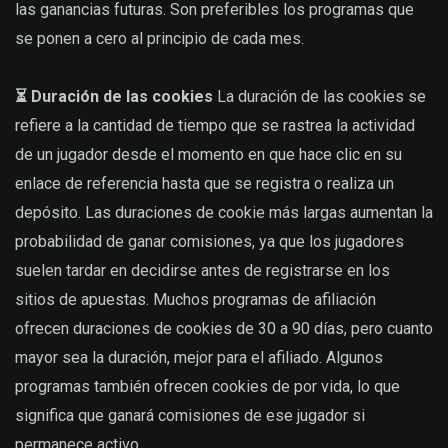
las ganancias futuras. Son preferibles los programas que
se ponen a cero al principio de cada mes.
⏳ Duración de las cookies
La duración de las cookies se
refiere a la cantidad de tiempo que se rastrea la actividad
de un jugador desde el momento en que hace clic en su
enlace de referencia hasta que se registra o realiza un
depósito. Las duraciones de cookie más largas aumentan la
probabilidad de ganar comisiones, ya que los jugadores
suelen tardar en decidirse antes de registrarse en los
sitios de apuestas. Muchos programas de afiliación
ofrecen duraciones de cookies de 30 a 90 días, pero cuanto
mayor sea la duración, mejor para el afiliado. Algunos
programas también ofrecen cookies de por vida, lo que
significa que ganará comisiones de ese jugador si
permanece activo.