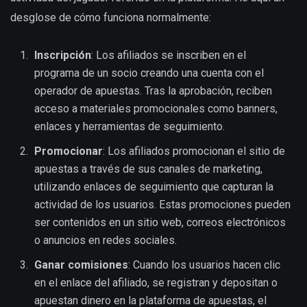
desglose de cómo funciona normalmente:
Inscripción
: Los afiliados se inscriben en el
programa de un socio creando una cuenta con el
operador de apuestas. Tras la aprobación, reciben
acceso a materiales promocionales como banners,
enlaces y herramientas de seguimiento.
Promocionar
: Los afiliados promocionan el sitio de
apuestas a través de sus canales de marketing,
utilizando enlaces de seguimiento que capturan la
actividad de los usuarios. Estas promociones pueden
ser contenidos en un sitio web, correos electrónicos
o anuncios en redes sociales.
Ganar comisiones
: Cuando los usuarios hacen clic
en el enlace del afiliado, se registran y depositan o
apuestan dinero en la plataforma de apuestas, el