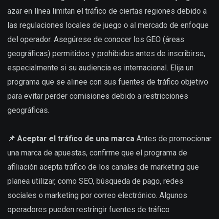
azar en línea limitan el tráfico de ciertas regiones debido a
las regulaciones locales de juego o al mercado de enfoque
del operador. Asegúrese de conocer los GEO (áreas
geográficas) permitidos y prohibidos antes de inscribirse,
especialmente si su audiencia es internacional. Elija un
programa que se alinee con sus fuentes de tráfico objetivo
para evitar perder comisiones debido a restricciones
geográficas.
📌 Aceptar el tráfico de una marca
Antes de promocionar
una marca de apuestas, confirme que el programa de
afiliación acepta tráfico de los canales de marketing que
planea utilizar, como SEO, búsqueda de pago, redes
sociales o marketing por correo electrónico. Algunos
operadores pueden restringir fuentes de tráfico