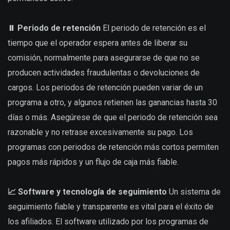
⏸️ Periodo de retención
El periodo de retención es el
tiempo que el operador espera antes de liberar su
comisión, normalmente para asegurarse de que no se
producen actividades fraudulentas o devoluciones de
cargos. Los periodos de retención pueden variar de un
programa a otro, y algunos retienen las ganancias hasta 30
días o más. Asegúrese de que el periodo de retención sea
razonable y no retrase excesivamente su pago. Los
programas con periodos de retención más cortos permiten
pagos más rápidos y un flujo de caja más fiable.
📈 Software y tecnología de seguimiento
Un sistema de
seguimiento fiable y transparente es vital para el éxito de
los afiliados. El software utilizado por los programas de