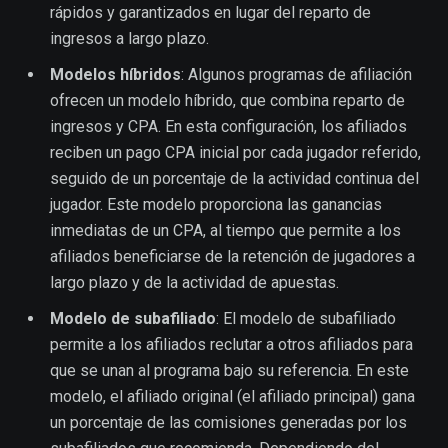
rápidos y garantizados en lugar del reparto de
ingresos a largo plazo.
Modelos híbridos
: Algunos programas de afiliación
ofrecen un modelo híbrido, que combina reparto de
ingresos y CPA. En esta configuración, los afiliados
reciben un pago CPA inicial por cada jugador referido,
seguido de un porcentaje de la actividad continua del
jugador. Este modelo proporciona las ganancias
inmediatas de un CPA, al tiempo que permite a los
afiliados beneficiarse de la retención de jugadores a
largo plazo y de la actividad de apuestas.
Modelo de subafiliado
: El modelo de subafiliado
permite a los afiliados reclutar a otros afiliados para
que se unan al programa bajo su referencia. En este
modelo, el afiliado original (el afiliado principal) gana
un porcentaje de las comisiones generadas por los