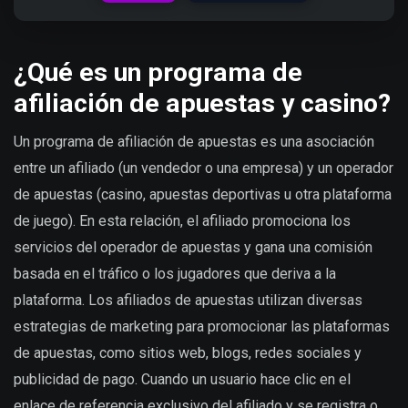
¿Qué es un programa de
afiliación de apuestas y casino?
Un programa de afiliación de apuestas es una asociación
entre un afiliado (un vendedor o una empresa) y un operador
de apuestas (casino, apuestas deportivas u otra plataforma
de juego). En esta relación, el afiliado promociona los
servicios del operador de apuestas y gana una comisión
basada en el tráfico o los jugadores que deriva a la
plataforma. Los afiliados de apuestas utilizan diversas
estrategias de marketing para promocionar las plataformas
de apuestas, como sitios web, blogs, redes sociales y
publicidad de pago. Cuando un usuario hace clic en el
enlace de referencia exclusivo del afiliado y se registra o