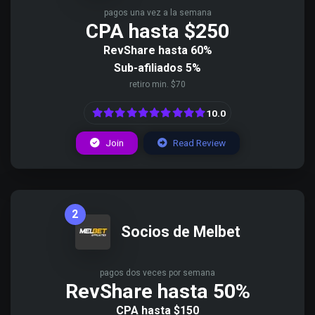
pagos una vez a la semana
CPA hasta $250
RevShare hasta 60%
Sub-afiliados 5%
retiro min. $70
10.0
Join
Read Review
2
Socios de Melbet
pagos dos veces por semana
RevShare hasta 50%
CPA hasta $150