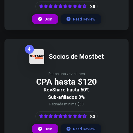
9.5
Join
Read Review
4
Socios de Mostbet
Pagos una vez al mes
CPA hasta $120
RevShare hasta 60%
Sub-afiliados 3%
Retirada mínima $50
9.3
Join
Read Review