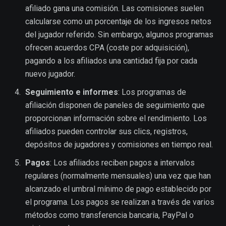
afiliado gana una comisión. Las comisiones suelen
calcularse como un porcentaje de los ingresos netos
del jugador referido. Sin embargo, algunos programas
ofrecen acuerdos CPA (coste por adquisición),
pagando a los afiliados una cantidad fija por cada
nuevo jugador.
Seguimiento e informes
: Los programas de
afiliación disponen de paneles de seguimiento que
proporcionan información sobre el rendimiento. Los
afiliados pueden controlar sus clics, registros,
depósitos de jugadores y comisiones en tiempo real.
Pagos
: Los afiliados reciben pagos a intervalos
regulares (normalmente mensuales) una vez que han
alcanzado el umbral mínimo de pago establecido por
el programa. Los pagos se realizan a través de varios
métodos como transferencia bancaria, PayPal o