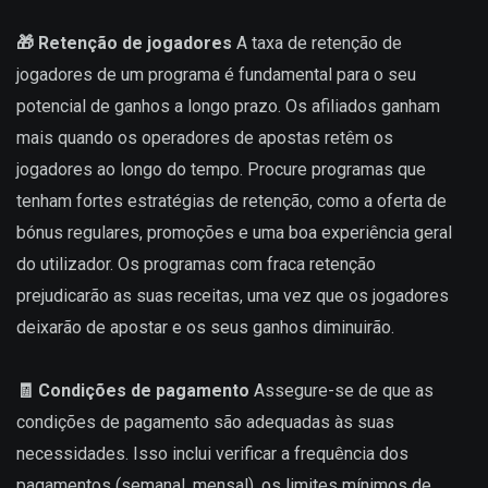
🎁 Retenção de jogadores
A taxa de retenção de
jogadores de um programa é fundamental para o seu
potencial de ganhos a longo prazo. Os afiliados ganham
mais quando os operadores de apostas retêm os
jogadores ao longo do tempo. Procure programas que
tenham fortes estratégias de retenção, como a oferta de
bónus regulares, promoções e uma boa experiência geral
do utilizador. Os programas com fraca retenção
prejudicarão as suas receitas, uma vez que os jogadores
deixarão de apostar e os seus ganhos diminuirão.
🧾 Condições de pagamento
Assegure-se de que as
condições de pagamento são adequadas às suas
necessidades. Isso inclui verificar a frequência dos
pagamentos (semanal, mensal), os limites mínimos de