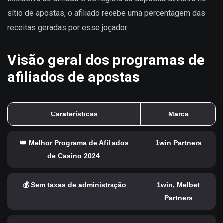
sítio de apostas, o afiliado recebe uma percentagem das
receitas geradas por esse jogador.
Visão geral dos programas de
afiliados de apostas
Caraterísticas
Marca
👑 Melhor Programa de Afiliados
1win Partners
de Casino 2024
💰 Sem taxas de administração
1win, Melbet
Partners