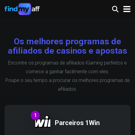
Os melhores programas de
afiliados de casinos e apostas
Encontre os programas de afiliados iGaming perfeitos e
comece a ganhar facilmente com eles.
Poupe o seu tempo a procurar os melhores programas de
afiliados.
1
Parceiros 1Win