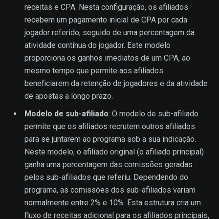
receitas e CPA. Nesta configuração, os afiliados
recebem um pagamento inicial de CPA por cada
jogador referido, seguido de uma percentagem da
atividade contínua do jogador. Este modelo
proporciona os ganhos imediatos de um CPA, ao
mesmo tempo que permite aos afiliados
beneficiarem da retenção de jogadores e da atividade
de apostas a longo prazo.
Modelo de sub-afiliado
: O modelo de sub-afiliado
permite que os afiliados recrutem outros afiliados
para se juntarem ao programa sob a sua indicação.
Neste modelo, o afiliado original (o afiliado principal)
ganha uma percentagem das comissões geradas
pelos sub-afiliados que referiu. Dependendo do
programa, as comissões dos sub-afiliados variam
normalmente entre 2% e 10%. Esta estrutura cria um
fluxo de receitas adicional para os afiliados principais,