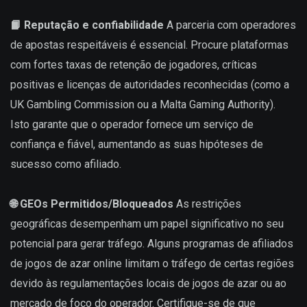
📙 Reputação e confiabilidade
A parceria com operadores
de apostas respeitáveis é essencial. Procure plataformas
com fortes taxas de retenção de jogadores, críticas
positivas e licenças de autoridades reconhecidas (como a
UK Gambling Commission ou a Malta Gaming Authority).
Isto garante que o operador fornece um serviço de
confiança e fiável, aumentando as suas hipóteses de
sucesso como afiliado.
🌐 GEOs Permitidos/Bloqueados
As restrições
geográficas desempenham um papel significativo no seu
potencial para gerar tráfego. Alguns programas de afiliados
de jogos de azar online limitam o tráfego de certas regiões
devido às regulamentações locais de jogos de azar ou ao
mercado de foco do operador. Certifique-se de que