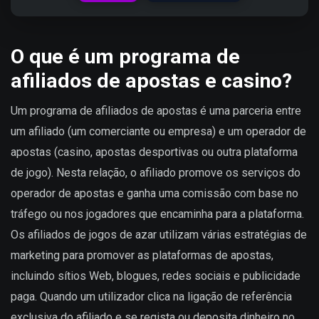
O que é um programa de
afiliados de apostas e casino?
Um programa de afiliados de apostas é uma parceria entre
um afiliado (um comerciante ou empresa) e um operador de
apostas (casino, apostas desportivas ou outra plataforma
de jogo). Nesta relação, o afiliado promove os serviços do
operador de apostas e ganha uma comissão com base no
tráfego ou nos jogadores que encaminha para a plataforma.
Os afiliados de jogos de azar utilizam várias estratégias de
marketing para promover as plataformas de apostas,
incluindo sítios Web, blogues, redes sociais e publicidade
paga. Quando um utilizador clica na ligação de referência
exclusiva do afiliado e se regista ou deposita dinheiro no