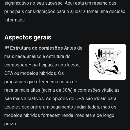
significativo no seu sucesso. Aqui está um resumo das
principais considerações para o ajudar a tomar uma decisão
informada.
Aspectos gerais
💸 Estrutura de comissões
Antes de
mais nada, analise a estrutura de
comissões – participação nos lucros,
CPA ou modelos híbridos. Os
programas que oferecem quotas de
receita mais altas (acima de 30%) e comissões vitalícias
são mais lucrativos. As opções de CPA são ideais para
aqueles que preferem pagamentos adiantados, mas os
modelos híbridos fornecem renda imediata e de longo
prazo.