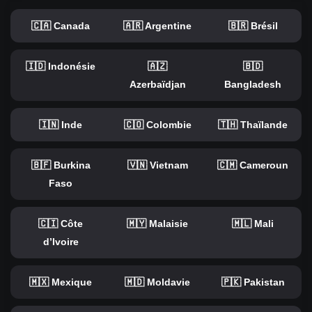
🇨🇦 Canada
🇦🇷 Argentine
🇧🇷 Brésil
🇮🇩 Indonésie
🇦🇿
🇧🇩
Azerbaïdjan
Bangladesh
🇮🇳 Inde
🇨🇴 Colombie
🇹🇭 Thaïlande
🇧🇫 Burkina
🇻🇳 Vietnam
🇨🇲 Cameroun
Faso
🇨🇮 Côte
🇲🇾 Malaisie
🇲🇱 Mali
d’Ivoire
🇲🇽 Mexique
🇲🇩 Moldavie
🇵🇰 Pakistan