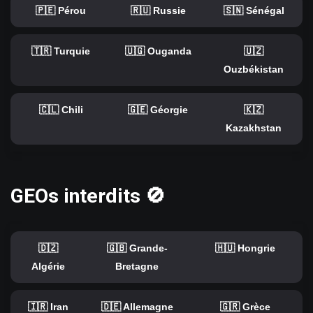
🇵🇪 Pérou
🇷🇺 Russie
🇸🇳 Sénégal
🇹🇷 Turquie
🇺🇬 Ouganda
🇺🇿
Ouzbékistan
🇨🇱 Chili
🇬🇪 Géorgie
🇰🇿
Kazakhstan
GEOs interdits 🚫
🇩🇿
🇬🇧 Grande-
🇭🇺 Hongrie
Algérie
Bretagne
🇮🇷 Iran
🇩🇪 Allemagne
🇬🇷 Grèce