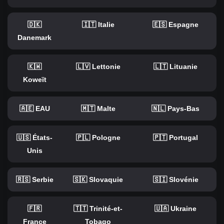
🇩🇰
🇮🇹 Italie
🇪🇸 Espagne
Danemark
🇰🇼
🇱🇻 Lettonie
🇱🇹 Lituanie
Koweït
🇦🇪 EAU
🇲🇹 Malte
🇳🇱 Pays-Bas
🇺🇸 États-
🇵🇱 Pologne
🇵🇹 Portugal
Unis
🇷🇸 Serbie
🇸🇰 Slovaquie
🇸🇮 Slovénie
🇫🇷
🇹🇹 Trinité-et-
🇺🇦 Ukraine
France
Tobago