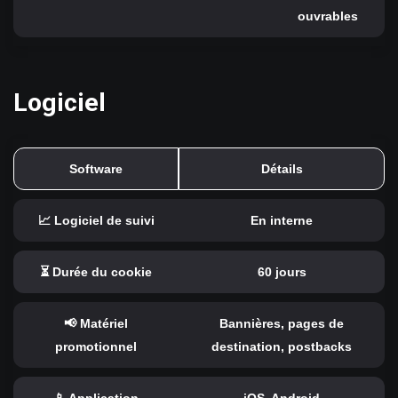
ouvrables
Logiciel
Software
Détails
📈 Logiciel de suivi
En interne
⏳ Durée du cookie
60 jours
📢 Matériel
Bannières, pages de
promotionnel
destination, postbacks
📱 Application
iOS, Android