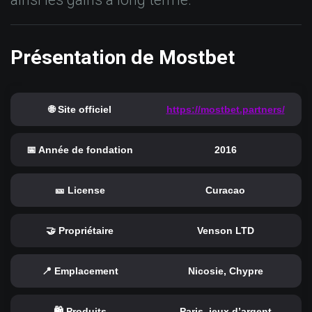
Présentation de Mostbet
🌐 Site officiel
https://mostbet.partners/
📅 Année de fondation
2016
🎫 License
Curacao
🤝 Propriétaire
Venson LTD
📍 Emplacement
Nicosie, Chypre
🛍️ Produits
Paris, jeux d’argent