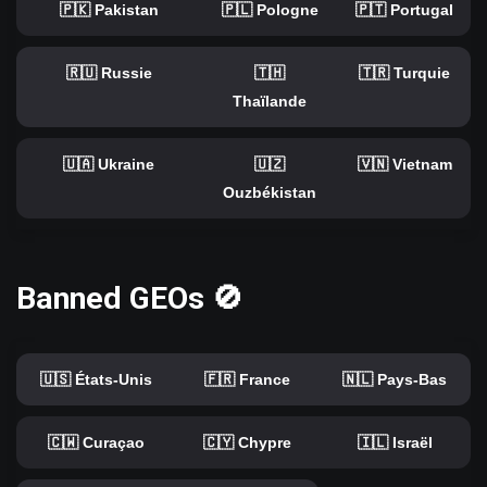
🇵🇰 Pakistan
🇵🇱 Pologne
🇵🇹 Portugal
🇷🇺 Russie
🇹🇭
🇹🇷 Turquie
Thaïlande
🇺🇦 Ukraine
🇺🇿
🇻🇳 Vietnam
Ouzbékistan
Banned GEOs 🚫
🇺🇸 États-Unis
🇫🇷 France
🇳🇱 Pays-Bas
🇨🇼 Curaçao
🇨🇾 Chypre
🇮🇱 Israël