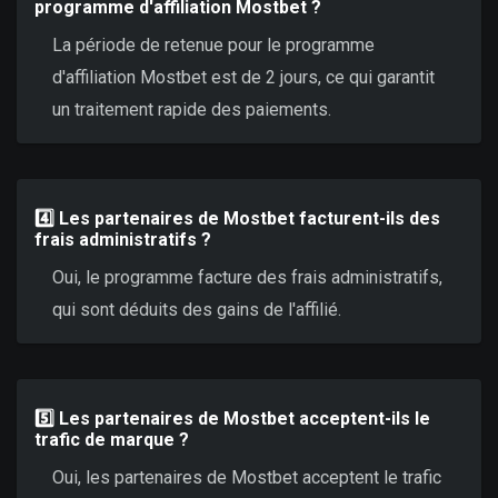
programme d'affiliation Mostbet ?
La période de retenue pour le programme
d'affiliation Mostbet est de 2 jours, ce qui garantit
un traitement rapide des paiements.
4️⃣ Les partenaires de Mostbet facturent-ils des
frais administratifs ?
Oui, le programme facture des frais administratifs,
qui sont déduits des gains de l'affilié.
5️⃣ Les partenaires de Mostbet acceptent-ils le
trafic de marque ?
Oui, les partenaires de Mostbet acceptent le trafic