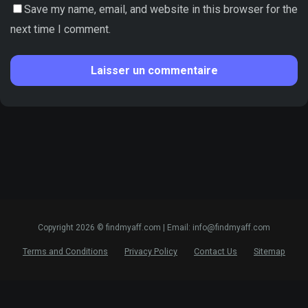
Save my name, email, and website in this browser for the
next time I comment.
Copyright 2026 © findmyaff.com | Email: info@findmyaff.com
Terms and Conditions
Privacy Policy
Contact Us
Sitemap